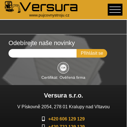
www.pujcovnystroju.cz
Odebírejte naše novinky
Přihlásit se
Certifikát: Ověřená firma
Versura s.r.o.
V Pískovně 2054, 278 01 Kralupy nad Vltavou
+420 606 129 129
+420 722 129 129