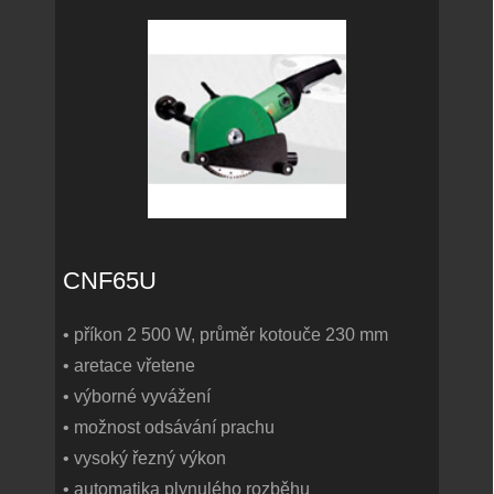
CNF65U
• příkon 2 500 W, průměr kotouče 230 mm
• aretace vřetene
• výborné vyvážení
• možnost odsávání prachu
• vysoký řezný výkon
• automatika plynulého rozběhu