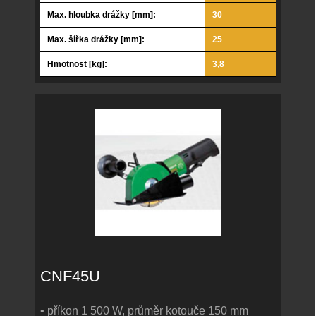
Max. hloubka drážky [mm]:
30
Max. šířka drážky [mm]:
25
Hmotnost [kg]:
3,8
CNF45U
• příkon 1 500 W, průměr kotouče 150 mm