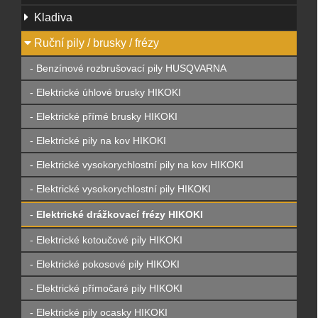
Kladiva
Ruční pily / brusky / frézy
- Benzínové rozbrušovací pily HUSQVARNA
- Elektrické úhlové brusky HIKOKI
- Elektrické přímé brusky HIKOKI
- Elektrické pily na kov HIKOKI
- Elektrické vysokorychlostní pily na kov HIKOKI
- Elektrické vysokorychlostní pily HIKOKI
-
Elektrické drážkovací frézy HIKOKI
- Elektrické kotoučové pily HIKOKI
- Elektrické pokosové pily HIKOKI
- Elektrické přímočaré pily HIKOKI
- Elektrické pily ocasky HIKOKI