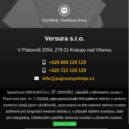
Certifikát: Ověřená firma
Versura s.r.o.
V Pískovně 2054, 278 01 Kralupy nad Vltavou
+420 606 129 129
+420 722 129 129
info@pujcovnystroju.cz
Po - Pá / 7.30 – 16.00
Společnost VERSURA s.r.o., IČ: 29043352, zapsaná u Městského soudu v
Polední pauza 12.00 - 12.30
Praze pod spis. zn. C 162311, jako provozovatel této webové stránky a správce
osobních údajů jejich návštěvníků, zpracovává na této webové stránce cookies
potřebné pro fungování webové stránky a, v případě Vašeho souhlasu, také
pro retargeting. Odkliknutím vyjádříte výslovný souhlas s užíváním cookies.
SOUHLASÍM