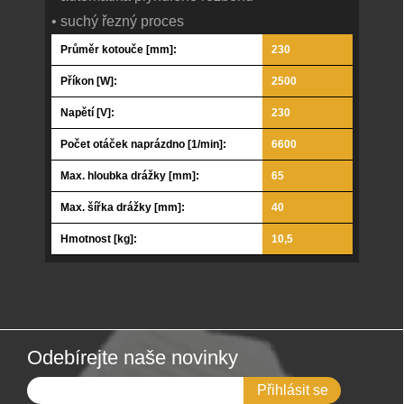
• suchý řezný proces
Průměr kotouče [mm]:
230
Příkon [W]:
2500
Napětí [V]:
230
Počet otáček naprázdno [1/min]:
6600
Max. hloubka drážky [mm]:
65
Max. šířka drážky [mm]:
40
Hmotnost [kg]:
10,5
Odebírejte naše novinky
Přihlásit se