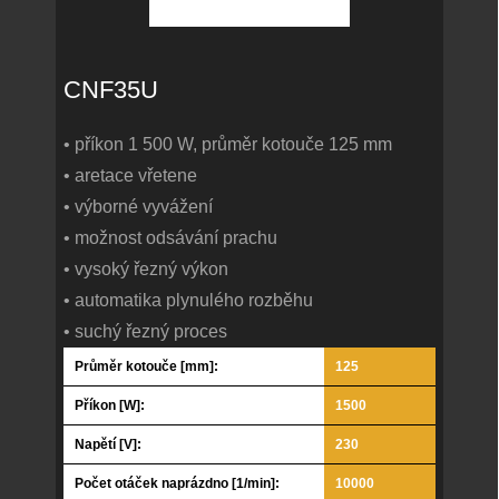
CNF35U
• příkon 1 500 W, průměr kotouče 125 mm
• aretace vřetene
• výborné vyvážení
• možnost odsávání prachu
• vysoký řezný výkon
• automatika plynulého rozběhu
• suchý řezný proces
Průměr kotouče [mm]:
125
Příkon [W]:
1500
Napětí [V]:
230
Počet otáček naprázdno [1/min]:
10000